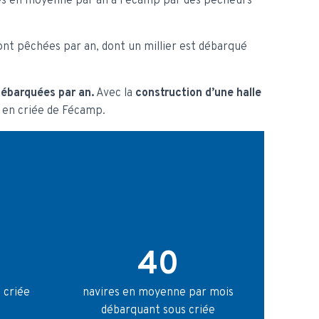
s en moyenne par an à Fécamp par des pêcheurs
ont pêchées par an, dont un millier est débarqué
débarquées par an.
Avec la
construction d’une halle
n en criée de Fécamp.
40
 criée
navires en moyenne par mois
débarquant sous criée