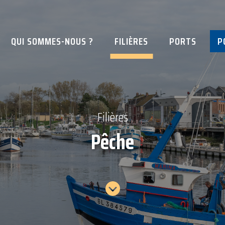
QUI SOMMES-NOUS ?
FILIÈRES
PORTS
P
Filières
Pêche