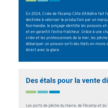
En 2024, Criée de Fécamp Côte d’Albâtre fait l’
destinée à valoriser la production par un mar
Normandie, le pinçage identifie les poissons e
et en garantit l’extra-fraîcheur. Grâce à une cha
criée et les professionnels de la mer, les pêc
débarquer un poisson sorti des filets en moins de
direct avec la glace.
Des étals pour la vente d
Les ports de pêche du Havre, de Fécamp et du Tr