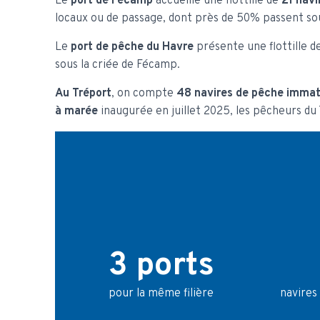
Le
port de Fécamp
accueille une flottille de
21 navi
locaux ou de passage, dont près de 50% passent sou
Le
port de pêche du Havre
présente une flottille d
sous la criée de Fécamp.
Au Tréport
, on compte
48 navires de pêche immat
à marée
inaugurée en juillet 2025, les pêcheurs du
3 ports
pour la même filière
navires