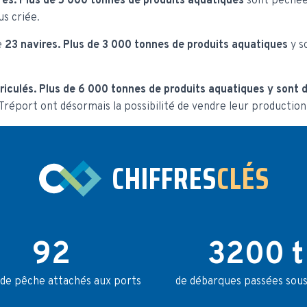
res.
Plus de 5 000 tonnes de produits aquatiques
sont pêchée
s criée.
e
23 navires.
Plus de 3 000 tonnes de produits aquatiques
y s
riculés.
Plus de 6 000 tonnes de produits aquatiques y sont 
 Tréport ont désormais la possibilité de vendre leur productio
CHIFFRES
CLÉS
92
3200 t
 de pêche attachés aux ports
de débarques passées sous