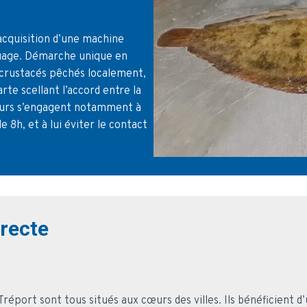
acquisition d’une machine
quage. Démarche unique en
t crustacés pêchés localement,
rte scellant l’accord entre la
heurs s’engagent notamment à
 8h, et à lui éviter le contact
irecte
éport sont tous situés aux cœurs des villes. Ils bénéficient d